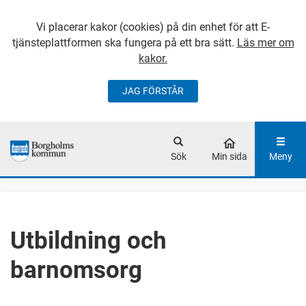
Vi placerar kakor (cookies) på din enhet för att E-
tjänsteplattformen ska fungera på ett bra sätt.
Läs mer om
kakor.
JAG FÖRSTÅR
GÅ DIREKT TILL
HUVUDINNEHÅLLET
Sök
Min sida
Meny
Utbildning och
barnomsorg